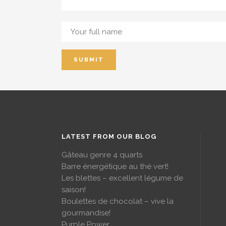
LATEST FROM OUR BLOG
Gâteau genre 4 quarts
Barre énergétique au thé vert!
Les blettes – excellent légume de
saison!
Boulettes de chocolat – vive la
gourmandise!
Purple Power