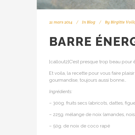
21 mars 2014
In
Blog
By
Birgitte Voil
BARRE ÉNERG
[callout2]C’est presque trop beau pour 
Et voila, la recette pour vous faire plais
gourmandise, toujours aussi bonne…
Ingrédients:
– 300g. fruits secs (abricots, dattes, figu
– 225g. mélange de noix (amandes, noi
– 50g. de noix de coco rapé