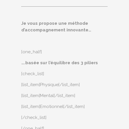
Je vous propose une méthode
d’accompagnement innovante…
[one_half]
….basée sur l’équilibre des 3 piliers
[check_list]
[list_item]Physique[/list_item]
[list_item]Mental[/list_item]
[list_item]Emotionnel[/list_item]
[/check_list]
[/one_half]