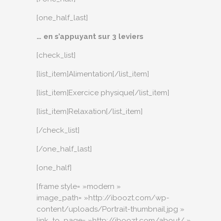
[one_half_last]
… en s’appuyant sur 3 leviers
[check_list]
[list_item]Alimentation[/list_item]
[list_item]Exercice physique[/list_item]
[list_item]Relaxation[/list_item]
[/check_list]
[/one_half_last]
[one_half]
[frame style= »modern »
image_path= »http://iboozt.com/wp-
content/uploads/Portrait-thumbnail.jpg »
link_to_page= »http://iboozt.com/about/ »