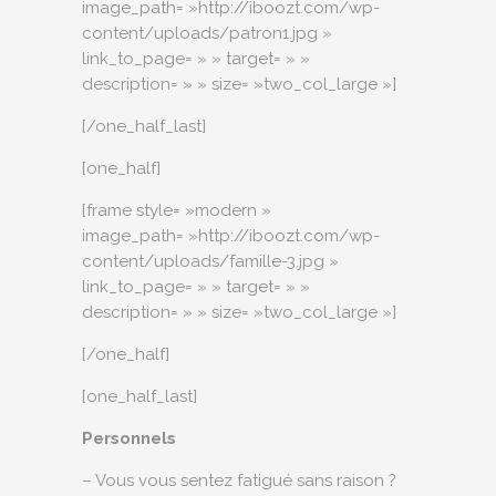
image_path= »http://iboozt.com/wp-
content/uploads/patron1.jpg »
link_to_page= » » target= » »
description= » » size= »two_col_large »]
[/one_half_last]
[one_half]
[frame style= »modern »
image_path= »http://iboozt.com/wp-
content/uploads/famille-3.jpg »
link_to_page= » » target= » »
description= » » size= »two_col_large »]
[/one_half]
[one_half_last]
Personnels
– Vous vous sentez fatigué sans raison ?