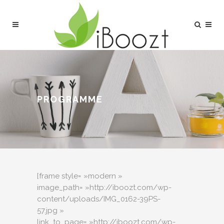
PROGRAMME
[frame style= »modern »
image_path= »http://iboozt.com/wp-
content/uploads/IMG_0162-39PS-
57.jpg »
link_to_page= »http://iboozt.com/wp-