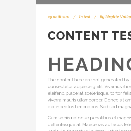
29 août 2011
In
test
By
Birgitte Voilq
CONTENT TE
HEADIN
The content here are not generated by s
consectetur adipiscing elit. Vivamus rhon
eleifend placerat scelerisque, tortor felis
viverra mauris ullamcorper. Donec sit a
per inceptos himenaeos. Sed sed magna 
Cum sociis natoque penatibus et magnis d
pellentesque at. Maecenas ac lacus feli