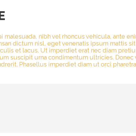
E
i malesuada, nibh vel rhoncus vehicula, ante en
san dictum nisl, eget venenatis ipsum mattis si
aculis et lacus. Ut imperdiet erat nec diam pret
dum suscipit urna condimentum ultricies. Donec 
erit. Phasellus imperdiet diam ut orci pharetra i