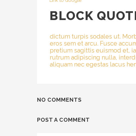
Link to Google
BLOCK QUOT
dictum turpis sodales ut. Morb
eros sem et arcu. Fusce accum
pretium sagittis euismod et, i
rutrum adipiscing nulla, inter
aliquam nec egestas lacus hendr
NO COMMENTS
POST A COMMENT