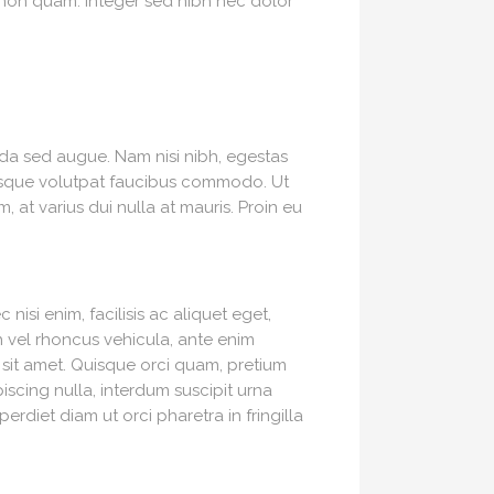
 non quam. Integer sed nibh nec dolor
ida sed augue. Nam nisi nibh, egestas
Quisque volutpat faucibus commodo. Ut
at varius dui nulla at mauris. Proin eu
 nisi enim, facilisis ac aliquet eget,
h vel rhoncus vehicula, ante enim
 sit amet. Quisque orci quam, pretium
iscing nulla, interdum suscipit urna
rdiet diam ut orci pharetra in fringilla