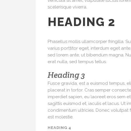
vehicula sit amet, vulputate luctus lor
scelerisque viverra.
HEADING 2
Phasellus mollis ullamcorper fringilla. 
varius porttitor eget, interdum eget an
sed lorem ante, ut bibendum magna. Nulla
erat nulla, sed tempus tellus.
Heading 3
Fusce gravida, est a euismod tempus, elit i
placerat in tortor. Cras semper consecte
imperdiet sapien, eu laoreet eros sem e
sagittis euismod et, iaculis et lacus. Ut
condimentum ultricies. Donec volutpat fe
est molestie.
HEADING 4