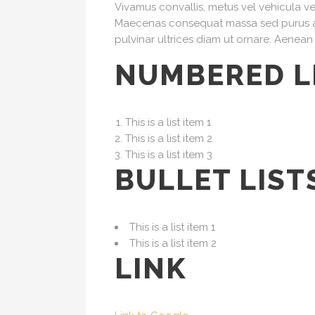
Vivamus convallis, metus vel vehicula ven
Maecenas consequat massa sed purus ali
pulvinar ultrices diam ut ornare. Aenean 
NUMBERED L
This is a list item 1
This is a list item 2
This is a list item 3
BULLET LIST
This is a list item 1
This is a list item 2
LINK