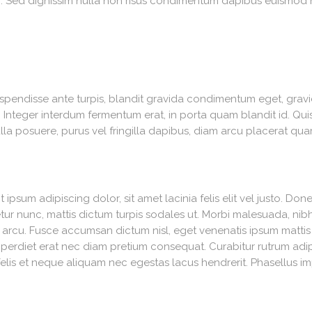
em. Sed dignissim nulla non risus condimentum dapibus euismod
Suspendisse ante turpis, blandit gravida condimentum eget, grav
te. Integer interdum fermentum erat, in porta quam blandit id. 
 posuere, purus vel fringilla dapibus, diam arcu placerat quam, 
psum adipiscing dolor, sit amet lacinia felis elit vel justo. Donec
tur nunc, mattis dictum turpis sodales ut. Morbi malesuada, nib
t arcu. Fusce accumsan dictum nisl, eget venenatis ipsum mattis
 imperdiet erat nec diam pretium consequat. Curabitur rutrum adip
lis et neque aliquam nec egestas lacus hendrerit. Phasellus impe