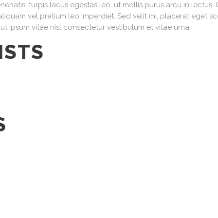
enatis, turpis lacus egestas leo, ut mollis purus arcu in lectus. 
quam vel pretium leo imperdiet. Sed velit mi, placerat eget sc
ut ipsum vitae nisl consectetur vestibulum et vitae urna.
ISTS
S