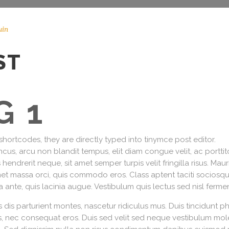
uin
ST
G 1
hortcodes, they are directly typed into tinymce post editor.
cus, arcu non blandit tempus, elit diam congue velit, ac porttito
 hendrerit neque, sit amet semper turpis velit fringilla risus. Mau
met massa orci, quis commodo eros. Class aptent taciti sociosqu
ante, quis lacinia augue. Vestibulum quis lectus sed nisl fer
is parturient montes, nascetur ridiculus mus. Duis tincidunt ph
s, nec consequat eros. Duis sed velit sed neque vestibulum mole