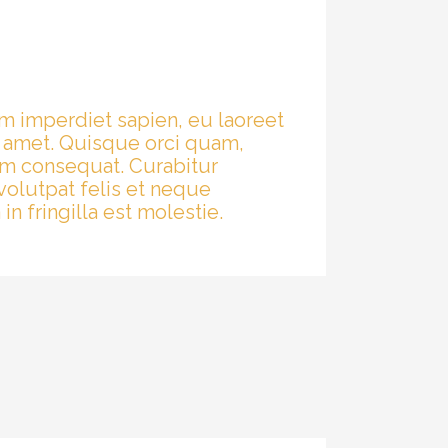
im imperdiet sapien, eu laoreet
t amet. Quisque orci quam,
ium consequat. Curabitur
volutpat felis et neque
n fringilla est molestie.