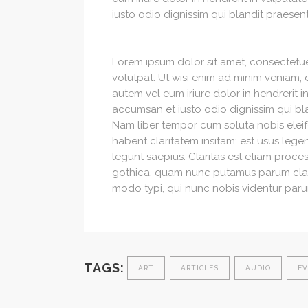
iusto odio dignissim qui blandit praesent
Lorem ipsum dolor sit amet, consectetu
volutpat. Ut wisi enim ad minim veniam, 
autem vel eum iriure dolor in hendrerit in
accumsan et iusto odio dignissim qui blan
Nam liber tempor cum soluta nobis elei
habent claritatem insitam; est usus legen
legunt saepius. Claritas est etiam proc
gothica, quam nunc putamus parum clara
modo typi, qui nunc nobis videntur parum
TAGS:
ART
ARTICLES
AUDIO
E