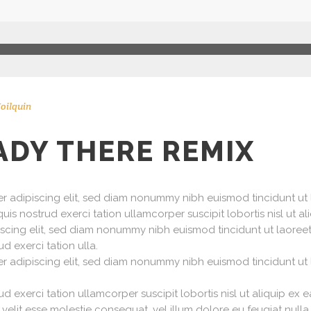
Voilquin
ADY THERE REMIX
er adipiscing elit, sed diam nonummy nibh euismod tincidunt ut
quis nostrud exerci tation ullamcorper suscipit lobortis nisl 
iscing elit, sed diam nonummy nibh euismod tincidunt ut laoree
d exerci tation ulla.
er adipiscing elit, sed diam nonummy nibh euismod tincidunt ut
ud exerci tation ullamcorper suscipit lobortis nisl ut aliquip 
e velit esse molestie consequat, vel illum dolore eu feugiat nulla