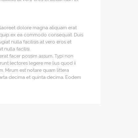
 laoreet dolore magna aliquam erat
t aliquip ex ea commodo consequat. Duis
iat nulla facilisis at vero eros et
nulla facilisi.
erat facer possim assum. Typi non
runt lectores legere me lius quod ii
. Mirum est notare quam littera
uarta decima et quinta decima. Eodem