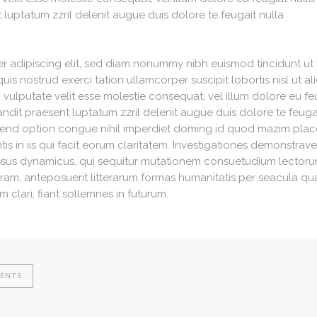
 luptatum zzril delenit augue duis dolore te feugait nulla
er adipiscing elit, sed diam nonummy nibh euismod tincidunt ut
quis nostrud exerci tation ullamcorper suscipit lobortis nisl u
 vulputate velit esse molestie consequat, vel illum dolore eu feug
dit praesent luptatum zzril delenit augue duis dolore te feugait 
fend option congue nihil imperdiet doming id quod mazim plac
tis in iis qui facit eorum claritatem. Investigationes demonstrave
essus dynamicus, qui sequitur mutationem consuetudium lectorum
m, anteposuerit litterarum formas humanitatis per seacula q
 clari, fiant sollemnes in futurum.
VENTS