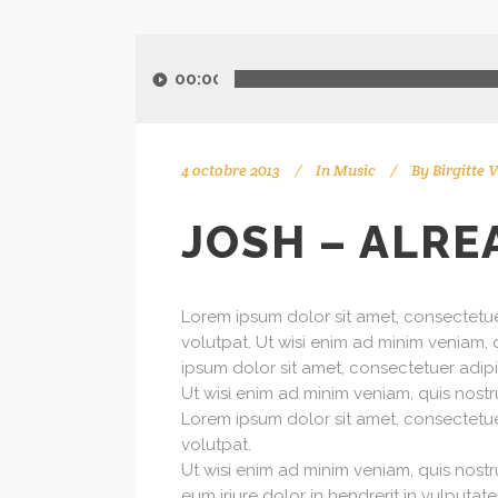
00:00
4 octobre 2013
In
Music
By
Birgitte 
JOSH – ALRE
Lorem ipsum dolor sit amet, consectetu
volutpat. Ut wisi enim ad minim veniam, 
ipsum dolor sit amet, consectetuer adip
Ut wisi enim ad minim veniam, quis nostru
Lorem ipsum dolor sit amet, consectetu
volutpat.
Ut wisi enim ad minim veniam, quis nostr
eum iriure dolor in hendrerit in vulputat