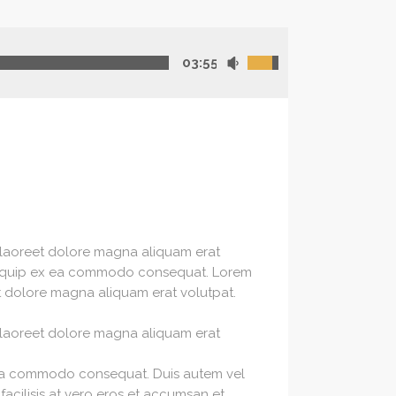
03:55
 laoreet dolore magna aliquam erat
ut aliquip ex ea commodo consequat. Lorem
t dolore magna aliquam erat volutpat.
 laoreet dolore magna aliquam erat
ex ea commodo consequat. Duis autem vel
 facilisis at vero eros et accumsan et