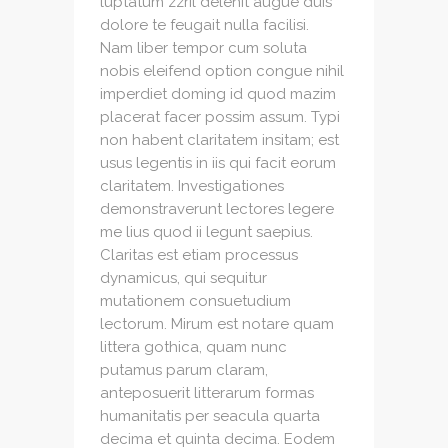
luptatum zzril delenit augue duis
dolore te feugait nulla facilisi.
Nam liber tempor cum soluta
nobis eleifend option congue nihil
imperdiet doming id quod mazim
placerat facer possim assum. Typi
non habent claritatem insitam; est
usus legentis in iis qui facit eorum
claritatem. Investigationes
demonstraverunt lectores legere
me lius quod ii legunt saepius.
Claritas est etiam processus
dynamicus, qui sequitur
mutationem consuetudium
lectorum. Mirum est notare quam
littera gothica, quam nunc
putamus parum claram,
anteposuerit litterarum formas
humanitatis per seacula quarta
decima et quinta decima. Eodem