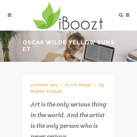
OSCAR WILDE YELLOW SUNS
ET
4 octobre 2013
In
Art
,
Design
By
Birgitte Voilquin
Art is the only serious thing
in the world. And the artist
is the only person who is
never serious.